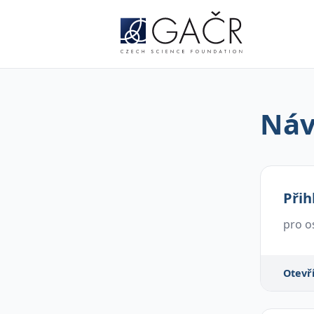
Náv
Přih
pro o
Otevř