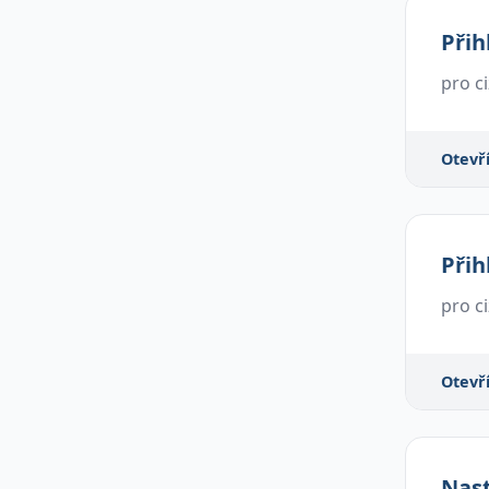
Přih
pro c
Otevř
Přih
pro c
Otevř
Nast