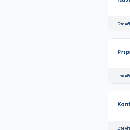
Otevř
Příp
Otevř
Kont
Otevř