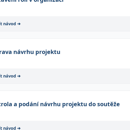
ít návod ➔
rava návrhu projektu
ít návod ➔
rola a podání návrhu projektu do soutěže
ít návod ➔