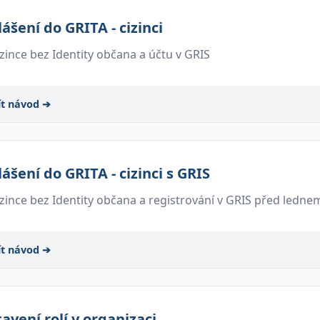
lášení do GRITA - cizinci
izince bez Identity občana a účtu v GRIS
ít návod ➔
lášení do GRITA - cizinci s GRIS
izince bez Identity občana a registrování v GRIS před ledne
ít návod ➔
avení rolí v organizaci